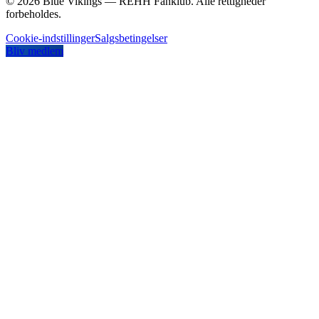
©
2026
Blue Vikings — REHH Fanklub. Alle rettigheder
forbeholdes.
Cookie-indstillinger
Salgsbetingelser
Bliv medlem