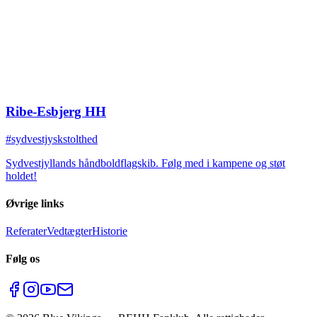
Ribe-Esbjerg HH
#sydvestjyskstolthed
Sydvestjyllands håndboldflagskib. Følg med i kampene og støt
holdet!
Øvrige links
Referater
Vedtægter
Historie
Følg os