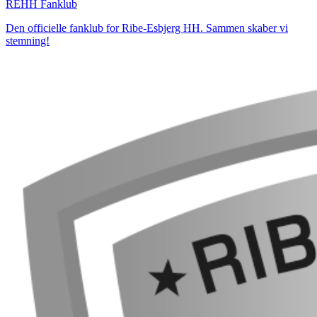
REHH Fanklub
Den officielle fanklub for Ribe-Esbjerg HH. Sammen skaber vi
stemning!