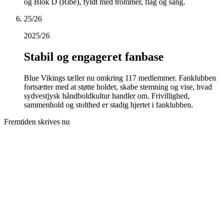
og Blok D (Ribe), fyldt med trommer, flag og sang.
25/26
2025/26
Stabil og engageret fanbase
Blue Vikings tæller nu omkring 117 medlemmer. Fanklubben
fortsætter med at støtte holdet, skabe stemning og vise, hvad
sydvestjysk håndboldkultur handler om. Frivillighed,
sammenhold og stolthed er stadig hjertet i fanklubben.
Fremtiden skrives nu