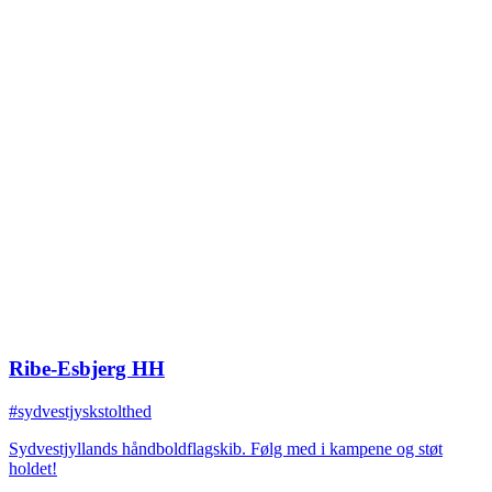
Ribe-Esbjerg HH
#sydvestjyskstolthed
Sydvestjyllands håndboldflagskib. Følg med i kampene og støt
holdet!