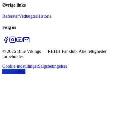
Øvrige links
Referater
Vedtægter
Historie
Følg os
©
2026
Blue Vikings — REHH Fanklub. Alle rettigheder
forbeholdes.
Cookie-indstillinger
Salgsbetingelser
Bliv medlem